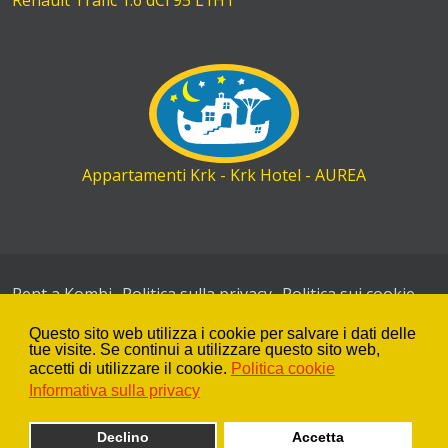
Renault Trafic 1.6 dCi 95 L1H1
Appartamenti Krk - Krk Hotel - AUREA
Rent a Kombi
Politica sulla privacy
Politica sui cookie
SiteMap
Questo sito web utilizza i cookie per salvare i dati delle
tue visite. Se continui a utilizzare questo sito web,
Rent a car KRK
-
Zagrebačka 28
- 51500 Krk - Croatia
accetti di utilizzare il cookie.
Politica cookie
Gsm: +385 98 241 200 | Phone: +385 51 222 565
Informativa sulla privacy
info@rentacarkrk.com
Declino
Accetta