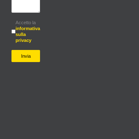
Informativa sulla privacy
*
Accetto la
informativa
sulla
privacy
Invia